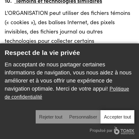
10.
Témoins et technologies similaires
L’ORGANISATION peut utiliser des fichiers témoins
(« cookies »), des balises Internet, des pixels
invisibles, des fichiers journal ou autres
technologies pour collecter certains
renseignements personnels relatifs aux visiteurs
Respect de la vie privée
sur nos sites Web, ainsi que sur les destinataires de
En acceptant de nous partager certaines
nos infolettres, invitations et autres
informations de navigation, vous nous aidez à nous
communications. Les témoins sont des éléments
améliorer et à vous offrir une expérience de
d'information transmis par le serveur au
navigation optimale. Merci de votre appui!
Politique
navigateur lors d'une visite du site Internet et qui
de confidentialité
permettent d'identifier de façon unique la
connexion en cours. Ces données peuvent inclure,
Rejeter tout
Personnaliser
Accepter tout
sans s’y limiter, des informations telles que votre
Propulsé par
adresse Internet (IP), le type de navigateur, la